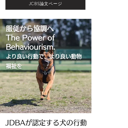
JCBS論文ページ
服従から協調へ
The Power of
Behaviourism.
​より良い行動で、より良い動物
福祉を
JDBAが認定する犬の行動