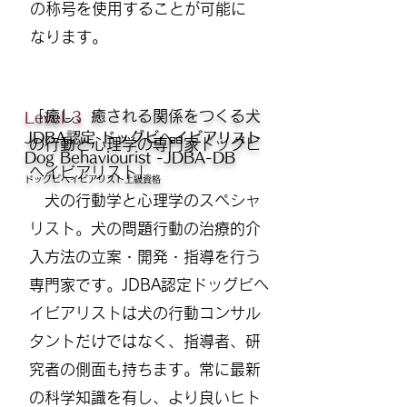
の称号を使用することが可能に
なります。
「癒し、癒される関係をつくる
​犬
Level-3
JDBA認定 ドッグビヘイビアリスト
の行動と心理学の専門家ドッグビ
Dog Behaviourist -JDBA-DB
ヘイビアリスト」
ドッグビヘイビアリスト上級資格
犬の行動学と心理学のスペシャ
リスト。犬の問題行動の治療的介
入方法の立案・開発・指導を行う
専門家です。JDBA認定ドッグビヘ
イビアリストは犬の行動コンサル
タントだけではなく、指導者、研
究者の側面も持ちます。常に最新
の科学知識を有し、より良いヒト