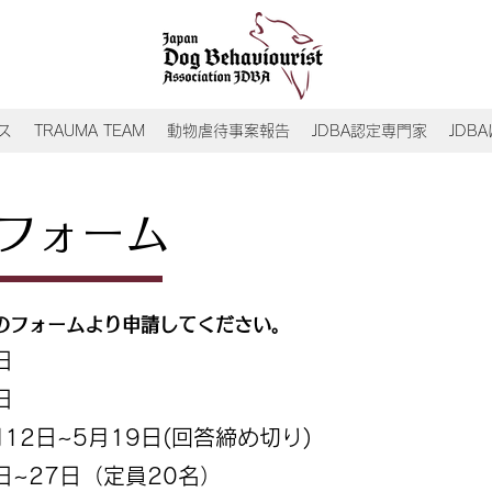
ス
TRAUMA TEAM
動物虐待事案報告
JDBA認定専門家
JDB
フォーム
のフォームより申請してください。
日
日
12日~5月19日(回答締め切り)
日~27日（定員20名）​