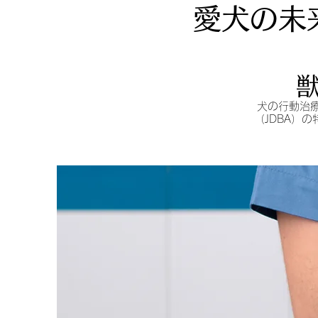
愛犬の未
犬の行動治
（JDBA）