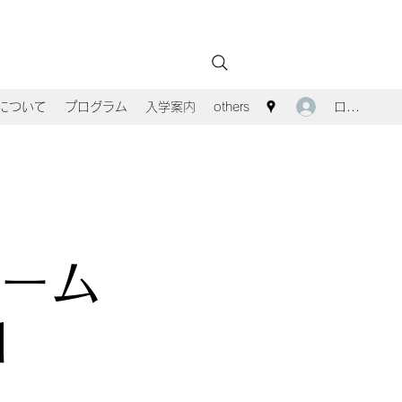
ログイン
Aについて
プログラム
入学案内
others
ーム
M