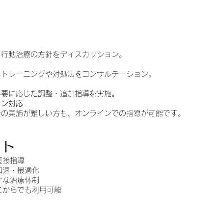
、行動治療の方針をディスカッション。
るトレーニングや対処法をコンサルテーション。
必要に応じた調整・追加指導を実施。
ョン対応
での実施が難しい方も、オンラインでの指導が可能です。
ット
直接指導
加速・最適化
全な治療体制
こからでも利用可能