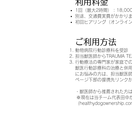
利用料金
1回（最大2時間）：18,00
別途、交通費実費がかかり
​初回ヒアリング（オンライン
ご利用方法
動物病院行動診療科を受診
担当獣医師からTRAUMA 
行動療法の専門家が家庭で
獣医行動診療科の治療と併
にお悩みの方は、担当獣医
ページ下部の提携先リンク
・獣医師から推薦された方
※現在は当チーム代表田中
（healthydogownershi