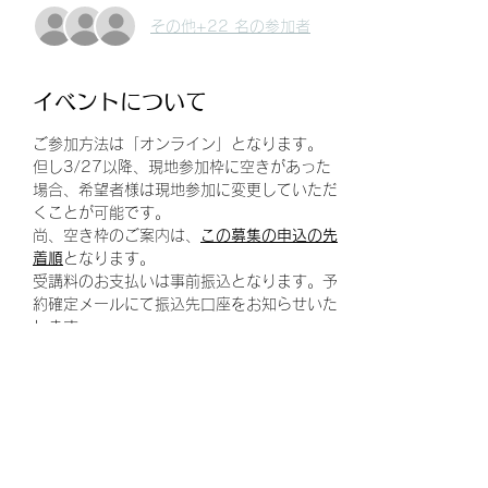
その他+22 名の参加者
イベントについて
ご参加方法は「オンライン」となります。
但し3/27以降、現地参加枠に空きがあった
場合、希望者様は現地参加に変更していただ
くことが可能です。
尚、空き枠のご案内は、
この募集の申込の先
着順
となります。
受講料のお支払いは事前振込となります。予
約確定メールにて振込先口座をお知らせいた
します。
お問合せ先
PD-TEN事務局 pdten.info@gmail.com
続きを読む >>