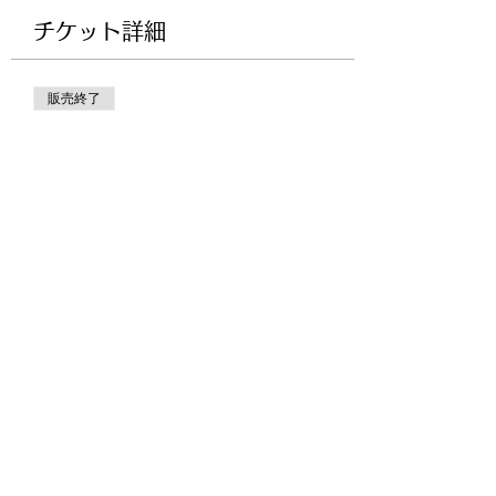
チケット詳細
販売終了
チケットの種類
JDBA愛知スクーリング(オンラ
イン参加)
価格
￥15,000
+チケット手数料￥375
このイベントをシェア