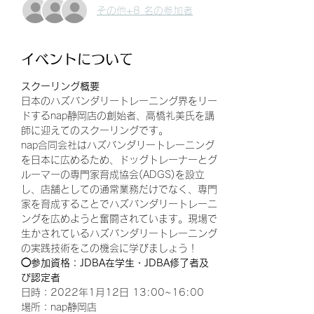
その他+8 名の参加者
イベントについて
スクーリング概要
日本のハズバンダリートレーニング界をリー
ドするnap静岡店の創始者、高橋礼美氏を講
師に迎えてのスクーリングです。
nap合同会社はハズバンダリートレーニング
を日本に広めるため、ドッグトレーナーとグ
ルーマーの専門家育成協会(ADGS)を設立
し、店舗としての通常業務だけでなく、専門
家を育成することでハズバンダリートレーニ
ングを広めようと奮闘されています。現場で
生かされているハズバンダリートレーニング
の実践技術をこの機会に学びましょう！
◯参加資格：JDBA在学生・JDBA修了者及
び認定者
日時：2022年1月12日 13:00~16:00
場所：nap静岡店