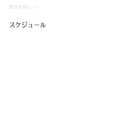
続きを読む >>
スケジュール
13:00 - 17:00
4 時間
ハズバンダリートーニング研修
nap静岡店
すべて見る
このイベントをシェア