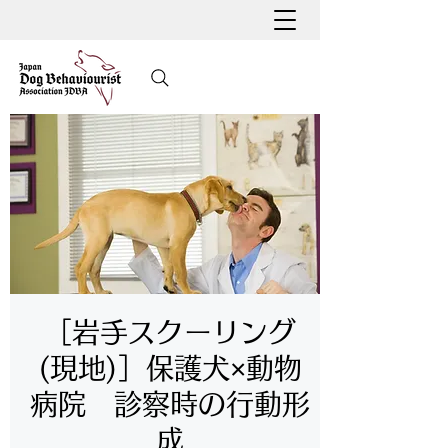
［岩手スクーリング
(現地)］保護犬×動物
病院 診察時の行動形
成