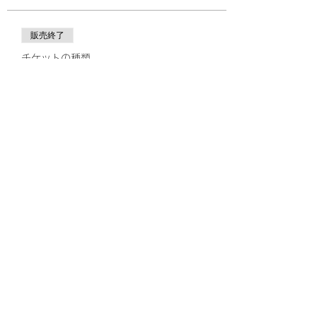
販売終了
チケットの種類
JDBA岩手スクーリング(現地参
加)
価格
￥15,000
+チケット手数料￥375
このイベントをシェア