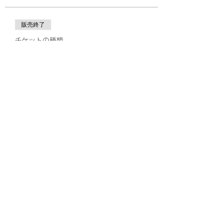
販売終了
チケットの種類
JDBA岩手スクーリング(オンラ
イン参加)
価格
￥15,000
+チケット手数料￥375
このイベントをシェア