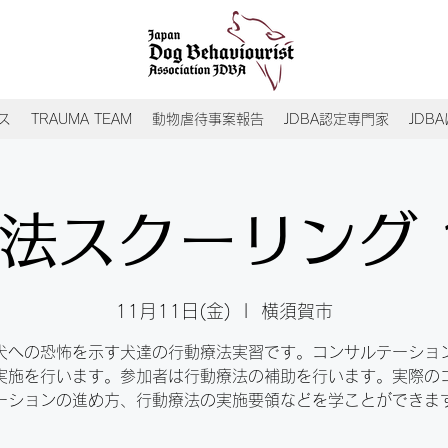
ス
TRAUMA TEAM
動物虐待事案報告
JDBA認定専門家
JDB
法スクーリング 1
11月11日(金)
  |  
横須賀市
犬への恐怖を示す犬達の行動療法実習です。コンサルテーショ
実施を行います。参加者は行動療法の補助を行います。実際の
ーションの進め方、行動療法の実施要領などを学ことができま