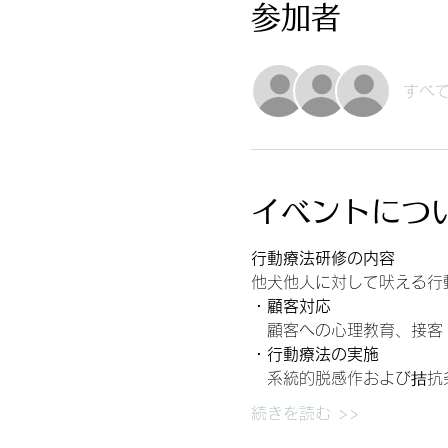
参加者
すべ
イベントにつ
行動療法研修の内容
他犬他人に対して吠える行
・顧客対応
　顧客への心理教育、接客
・行動療法の実施
　系統的脱感作および拮抗
続きを読む >>