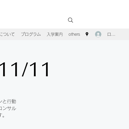
ログイン
Aについて
プログラム
入学案内
others
1/11
ンと行動
コンサル
す。