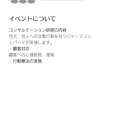
イベントについて
コンサルテーション研修の内容
他犬、他人への攻撃行動を持つジャーマンシ
ェパードが来場します。
・顧客対応
顧客への心理教育、接客
・行動療法の実施
系統的脱感作および拮抗条件づけ
続きを読む >>
このイベントをシェア