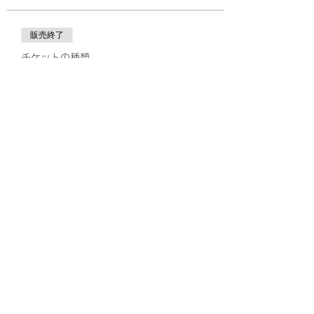
販売終了
チケットの種類
JDBA宮崎スクーリング(現地参
加)
価格
￥15,000
+チケット手数料￥375
このイベントをシェア