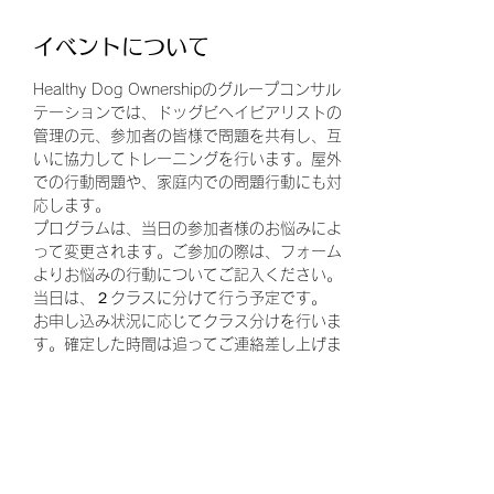
イベントについて
Healthy Dog Ownershipのグループコンサル
テーションでは、ドッグビヘイビアリストの
管理の元、参加者の皆様で問題を共有し、互
いに協力してトレーニングを行います。屋外
での行動問題や、家庭内での問題行動にも対
応します。
プログラムは、当日の参加者様のお悩みによ
って変更されます。ご参加の際は、フォーム
よりお悩みの行動についてご記入ください。
当日は、２クラスに分けて行う予定です。
お申し込み状況に応じてクラス分けを行いま
す。確定した時間は追ってご連絡差し上げま
す。
クラス１：11:00~13:00
クラス２：14:00~16:00
続きを読む >>