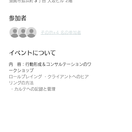
須賀市追浜町３丁目 大坂ビル 2階
参加者
その他+4 名の参加者
イベントについて
内　容：行動形成＆コンサルテーションのワ
ークショップ
ロールプレイング ・クライアントへのヒア
リングの方法
 ・カルテへの記録と管理 
・行動変容プログラムの作成
 ・行動変容プログラムの説明 
・トレーニングの実施 
続きを読む >>