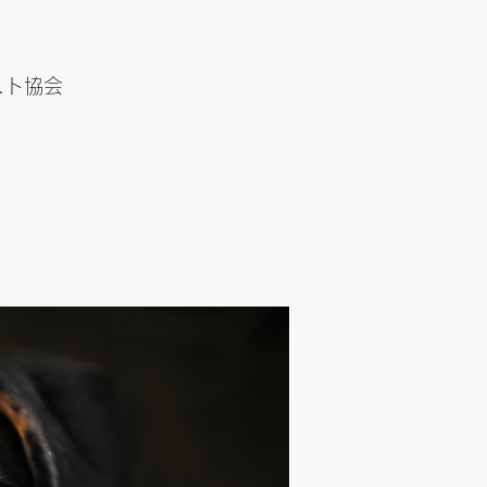
」
スト協会