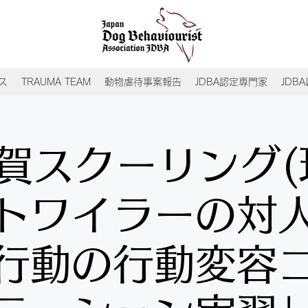
ス
TRAUMA TEAM
動物虐待事案報告
JDBA認定専門家
JDB
賀スクーリング(
トワイラーの対
行動の行動変容