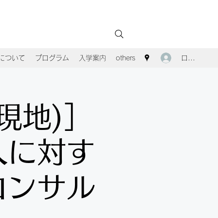
ログイン
Aについて
プログラム
入学案内
others
現地)］
人に対す
コンサル