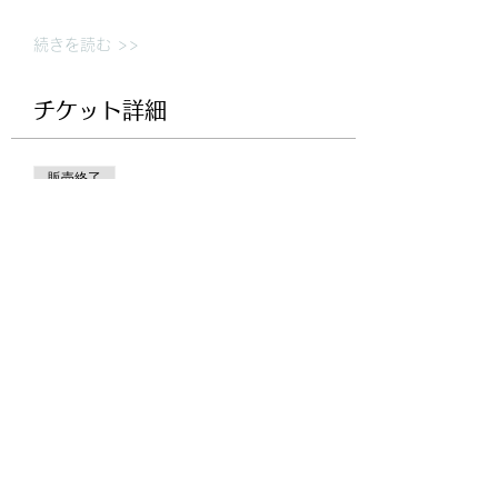
続きを読む >>
チケット詳細
販売終了
チケットの種類
JDBA横須賀スクーリング(オン
ライン参加)
価格
￥15,000
+チケット手数料￥375