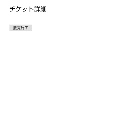
チケット詳細
販売終了
チケットの種類
JDBA横須賀スクーリング(オン
ライン参加)
価格
￥15,000
+チケット手数料￥375
このイベントをシェア