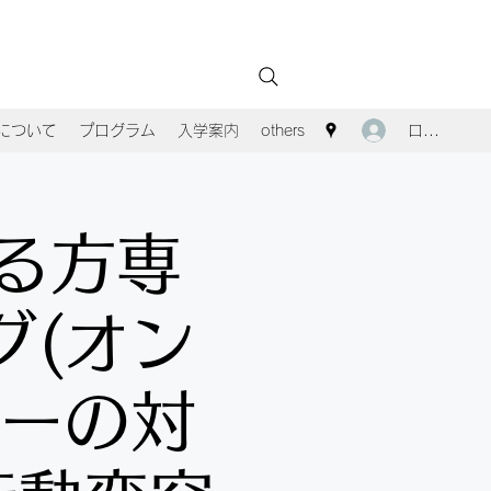
ログイン
Aについて
プログラム
入学案内
others
る方専
グ(オン
ラーの対