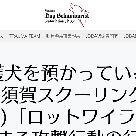
ス
TRAUMA TEAM
動物虐待事案報告
JDBA認定専門家
JDB
護犬を預かってい
須賀スクーリン
)「ロットワイ