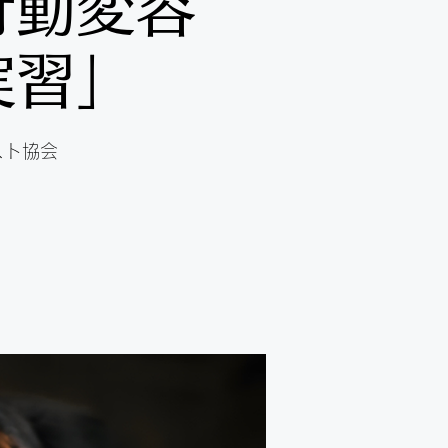
行動変容
実習」
スト協会