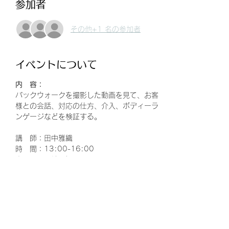
参加者
その他+1 名の参加者
イベントについて
内　容：
パックウォークを撮影した動画を見て、お客
様との会話、対応の仕方、介入、ボディーラ
ンゲージなどを検証する。
講　師：田中雅織
時　間：13:00-16:00　
定　員：現地5名
会　場：戸田川緑地→移動→さくら動物病院
続きを読む >>